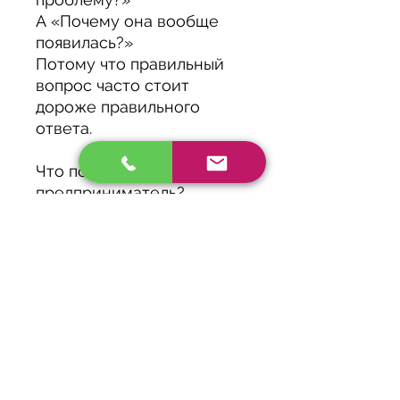
А «Почему она вообще
появилась?»
Потому что правильный
вопрос часто стоит
дороже правильного
ответа.
Что получает
предприниматель?
Не ещё одно мнение.
Не мотивацию на один
вечер.
Не красивую презентацию.
Он получает взгляд со
стороны людей, которые
одновременно думают как
стратеги и действуют как
практики.