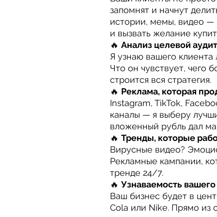
запомнят и начнут делит
истории, мемы, видео — 
и вызвать желание купит
🔥
Анализ целевой аудит
Я узнаю вашего клиента 
Что он чувствует, чего б
строится вся стратегия.
🔥
Реклама, которая про
Instagram, TikTok, Faceb
каналы — я выберу лучш
вложенный рубль дал ма
🔥
Тренды, которые рабо
Вирусные видео? Эмоци
Рекламные кампании, кот
тренде 24/7.
🔥
Узнаваемость вашего
Ваш бизнес будет в цент
Cola или Nike. Прямо из