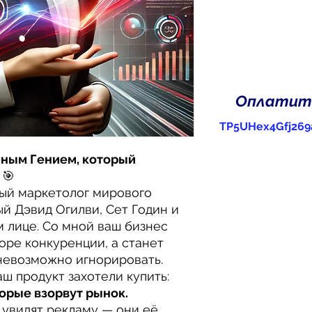
Оплатить
TP5UHex4Gfj269
мным Гением, который
🎯
ый маркетолог мирового
й Дэвид Огилви, Сет Годин и
м лице. Со мной ваш бизнес
море конкуренции, а станет
 невозможно игнорировать.
аш продукт захотели купить:
орые взорвут рынок.
 увидят рекламу — они её