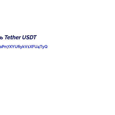
 Tether USDT
aPn7XYUfiykV1XFU4TyQ