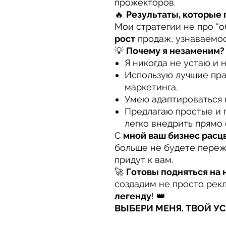
прожекторов.
🔥
Результаты, которые г
Мои стратегии не про “о
рост
продаж, узнаваемос
💡
Почему я незаменим?
Я никогда не устаю и 
Использую лучшие пра
маркетинга.
Умею адаптироваться 
Предлагаю простые и 
легко внедрить прямо 
С
мной ваш бизнес расцв
больше не будете переж
придут к вам.
🚀
Готовы подняться на 
создадим не просто рек
легенду
! 👑
ВЫБЕРИ МЕНЯ. ТВОЙ У