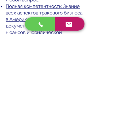
Полная компетентность: Знание
всех аспектов тракового бизнеса
в Америке — от работы с
документами до технических
нюансов и юридической
поддержки.
Простота использования: Всё, что
вам нужно — это задать вопрос, и
ассистент сразу подскажет
решение. Без сложных
интерфейсов и лишних шагов.
Ваш путь — наша забота
Будь то технические проблемы,
логистика, юридические вопросы
или помощь в непредвиденных
ситуациях — наш Персональный
ассистент для водителей траков
всегда рядом. Мы понимаем,
насколько сложной и